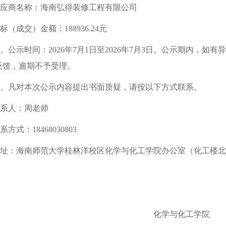
应商名称：
海南弘得装修工程有限公司
标（成交）金额：
188936.24
元
、公示时间：
202
6
年
7月1日
至
2
026
年
7月3日。公示期内，如有
反馈，逾期不予受理。
、
凡对本次公
示
内容提出
书面质疑
，请按以下方式联系
。
系人：周老师
系方式：
18468030803
址：海南师范大学桂林洋校区化学与化工学院办公室（化工楼北
化学与化工学院