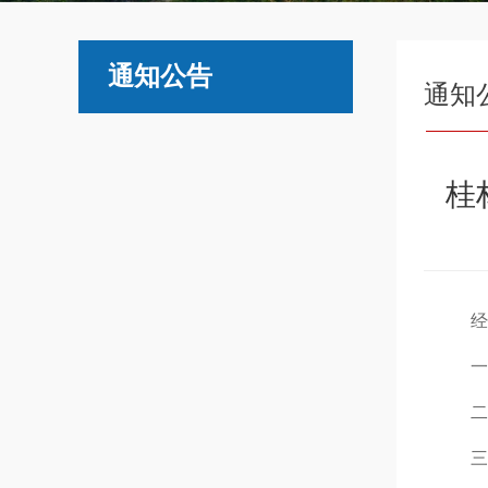
通知公告
通知
桂
经
一
二
三