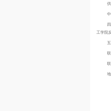
供
中
四
工学院
五
联
联
地